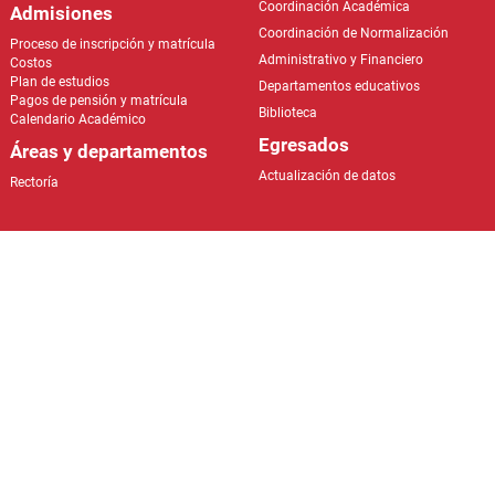
Biblioteca
Calendario Académico
Egresados
Áreas y departamentos
Actualización de datos
Rectoría
04) 473 64 58​
Dirección: Carrera 40 # 95A – 30 , Barrio
Villa de Guadalupe. Medellín, Antioquia.