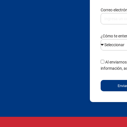
¿Cómo te ente
Al enviarnos
información, a
Envia
Institucional
Acerca de la Institución
Símbolos institucionales
Proyecto Educativo Institucional
Normativa