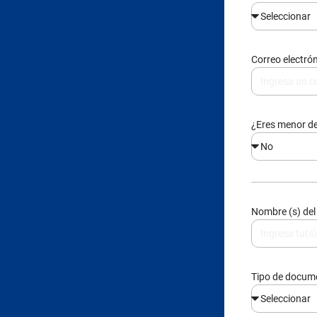
¿Eres menor d
Nombre (s) del
Tipo de docu
Correo electró