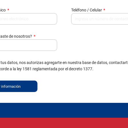
raste de nosotros?
 tus datos, nos autorizas agregarte en nuestra base de datos, contactart
corde a la ley 1581 reglamentada por el decreto 1377.
r información
Coordinación Académica
Admisiones
Coordinación de Normalización
Proceso de inscripción y matrícula
Administrativo y Financiero
Costos
Plan de estudios
Departamentos educativos
Pagos de pensión y matrícula