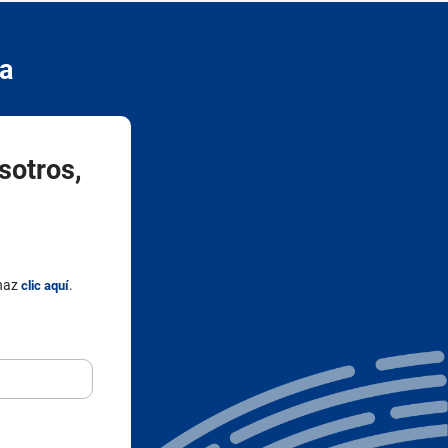
sotros,
 haz
.
clic aquí