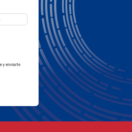
e y enviarte
Contacto
Líneas de Atención
Formulario de PQRSF
Trabaja con nosotros
Estudia con nosotros