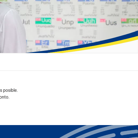
 posible.
onto.